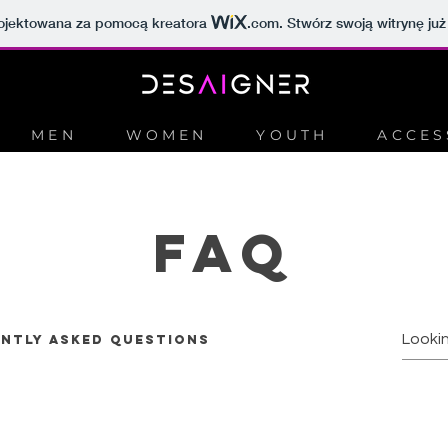
projektowana za pomocą kreatora
.com
. Stwórz swoją witrynę już
MEN
WOMEN
YOUTH
ACCES
faq
ntly asked questions