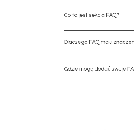
Co to jest sekcja FAQ?
Sekcja FAQ może być wykorzysta
„Dokąd wysyłacie?", „Jakie są 
Dlaczego FAQ mają znaczen
FAQ to świetny sposób, aby pom
stworzyć lepsze doświadczenie
Gdzie mogę dodać swoje F
FAQ mogą być dodane do każdej 
każdym momencie.