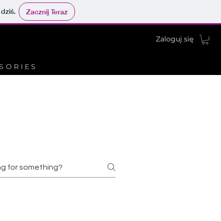
 dziś.
Zacznij Teraz
Zaloguj się
SORIES